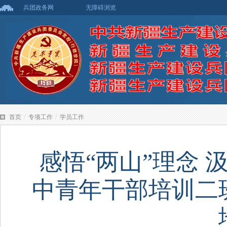
兵团政务网
无障碍浏览
/
/
首页
专项工作
学员工作
感悟“两山”理念 
中青年干部培训二